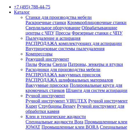
+7 (495) 788-44-75
Каталог
Станки для производства мебели
Раскроечные станки
Кромкооблицовочные станки
Сверлильное оборудование
Обрабатывающие
центры с ЧПУ
Прессы
Фрезерные станки с ЧПУ
Пылеудаление и аспирация
РАСПРОДАЖА комплектующих для аспирации
Внутрицеховые системы пылеудаления
Компрессоры
Режущий инструмент
Пилы
Фрезы
Сверла
Патроны, зенкеры и втулки
Расходники для производства мебели
РАСПРОДАЖА вакуумных присосок
РАСПРОДАЖА шлифовальных материалов
Вакуумные присоски
Полировальные круги для
кромочных станков
Шланги для систем аспирации
Ручной инструмент
Ручной инструмент VIRUTEX
Ручной инструмент
Kuper
Струбцины Bessey
Ручной инструмент для
обработки камня
Клеи и технические жидкости
Специальные жидкости Bora
Промышленные клеи
JOWAT
Промышленные клеи BORA
Специальные