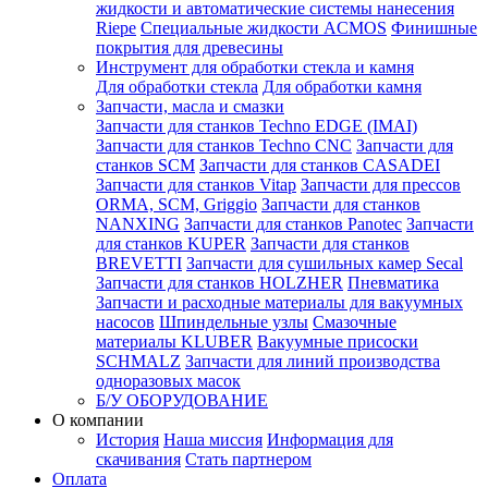
жидкости и автоматические системы нанесения
Riepe
Специальные жидкости ACMOS
Финишные
покрытия для древесины
Инструмент для обработки стекла и камня
Для обработки стекла
Для обработки камня
Запчасти, масла и смазки
Запчасти для станков Techno EDGE (IMAI)
Запчасти для станков Techno CNC
Запчасти для
станков SCM
Запчасти для станков CASADEI
Запчасти для станков Vitap
Запчасти для прессов
ORMA, SCM, Griggio
Запчасти для станков
NANXING
Запчасти для станков Panotec
Запчасти
для станков KUPER
Запчасти для станков
BREVETTI
Запчасти для сушильных камер Secal
Запчасти для станков HOLZHER
Пневматика
Запчасти и расходные материалы для вакуумных
насосов
Шпиндельные узлы
Смазочные
материалы KLUBER
Вакуумные присоски
SCHMALZ
Запчасти для линий производства
одноразовых масок
Б/У ОБОРУДОВАНИЕ
О компании
История
Наша миссия
Информация для
скачивания
Стать партнером
Оплата