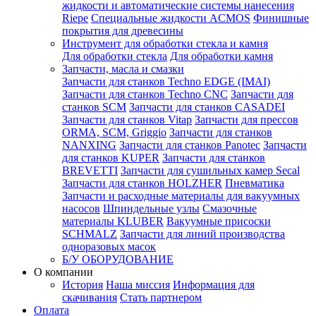
жидкости и автоматические системы нанесения
Riepe
Специальные жидкости ACMOS
Финишные
покрытия для древесины
Инструмент для обработки стекла и камня
Для обработки стекла
Для обработки камня
Запчасти, масла и смазки
Запчасти для станков Techno EDGE (IMAI)
Запчасти для станков Techno CNC
Запчасти для
станков SCM
Запчасти для станков CASADEI
Запчасти для станков Vitap
Запчасти для прессов
ORMA, SCM, Griggio
Запчасти для станков
NANXING
Запчасти для станков Panotec
Запчасти
для станков KUPER
Запчасти для станков
BREVETTI
Запчасти для сушильных камер Secal
Запчасти для станков HOLZHER
Пневматика
Запчасти и расходные материалы для вакуумных
насосов
Шпиндельные узлы
Смазочные
материалы KLUBER
Вакуумные присоски
SCHMALZ
Запчасти для линий производства
одноразовых масок
Б/У ОБОРУДОВАНИЕ
О компании
История
Наша миссия
Информация для
скачивания
Стать партнером
Оплата