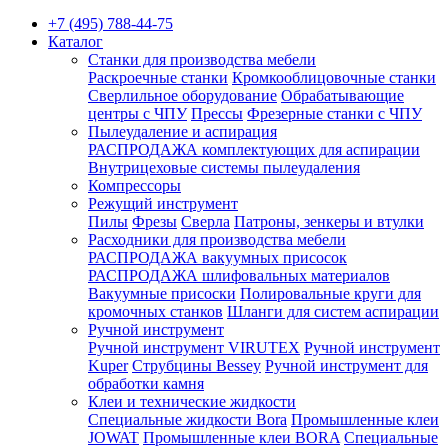
+7 (495) 788-44-75
Каталог
Станки для производства мебели
Раскроечные станки
Кромкооблицовочные станки
Сверлильное оборудование
Обрабатывающие
центры с ЧПУ
Прессы
Фрезерные станки с ЧПУ
Пылеудаление и аспирация
РАСПРОДАЖА комплектующих для аспирации
Внутрицеховые системы пылеудаления
Компрессоры
Режущий инструмент
Пилы
Фрезы
Сверла
Патроны, зенкеры и втулки
Расходники для производства мебели
РАСПРОДАЖА вакуумных присосок
РАСПРОДАЖА шлифовальных материалов
Вакуумные присоски
Полировальные круги для
кромочных станков
Шланги для систем аспирации
Ручной инструмент
Ручной инструмент VIRUTEX
Ручной инструмент
Kuper
Струбцины Bessey
Ручной инструмент для
обработки камня
Клеи и технические жидкости
Специальные жидкости Bora
Промышленные клеи
JOWAT
Промышленные клеи BORA
Специальные