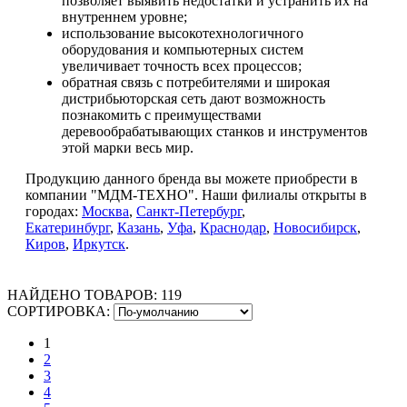
позволяет выявить недостатки и устранить их на
внутреннем уровне;
использование высокотехнологичного
оборудования и компьютерных систем
увеличивает точность всех процессов;
обратная связь с потребителями и широкая
дистрибьюторская сеть дают возможность
познакомить с преимуществами
деревообрабатывающих станков и инструментов
этой марки весь мир.
Продукцию данного бренда вы можете приобрести в
компании "МДМ-ТЕХНО". Наши филиалы открыты в
городах:
Москва
,
Санкт-Петербург
,
Екатеринбург
,
Казань
,
Уфа
,
Краснодар
,
Новосибирск
,
Киров
,
Иркутск
.
НАЙДЕНО ТОВАРОВ:
119
СОРТИРОВКА:
1
2
3
4