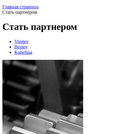
Главная страница
Стать партнером
Стать партнером
Virutex
Bessey
Kanefusa