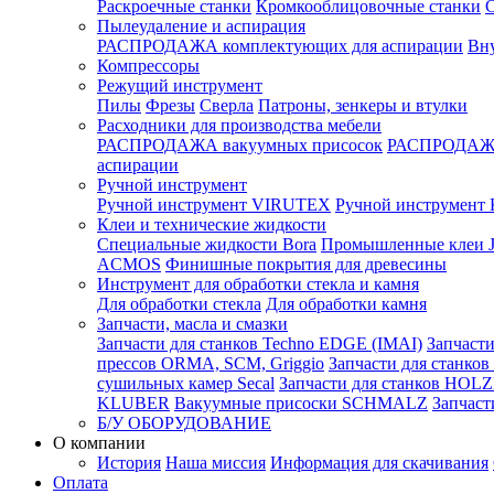
Раскроечные станки
Кромкооблицовочные станки
С
Пылеудаление и аспирация
РАСПРОДАЖА комплектующих для аспирации
Вну
Компрессоры
Режущий инструмент
Пилы
Фрезы
Сверла
Патроны, зенкеры и втулки
Расходники для производства мебели
РАСПРОДАЖА вакуумных присосок
РАСПРОДАЖА
аспирации
Ручной инструмент
Ручной инструмент VIRUTEX
Ручной инструмент 
Клеи и технические жидкости
Специальные жидкости Bora
Промышленные клеи
ACMOS
Финишные покрытия для древесины
Инструмент для обработки стекла и камня
Для обработки стекла
Для обработки камня
Запчасти, масла и смазки
Запчасти для станков Techno EDGE (IMAI)
Запчасти
прессов ORMA, SCM, Griggio
Запчасти для станк
сушильных камер Secal
Запчасти для станков HOL
KLUBER
Вакуумные присоски SCHMALZ
Запчаст
Б/У ОБОРУДОВАНИЕ
О компании
История
Наша миссия
Информация для скачивания
Оплата