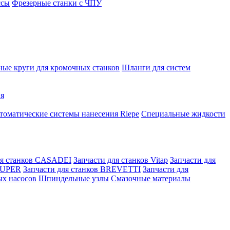
ссы
Фрезерные станки с ЧПУ
ые круги для кромочных станков
Шланги для систем
ня
томатические системы нанесения Riepe
Специальные жидкости
ля станков CASADEI
Запчасти для станков Vitap
Запчасти для
 KUPER
Запчасти для станков BREVETTI
Запчасти для
ых насосов
Шпиндельные узлы
Смазочные материалы