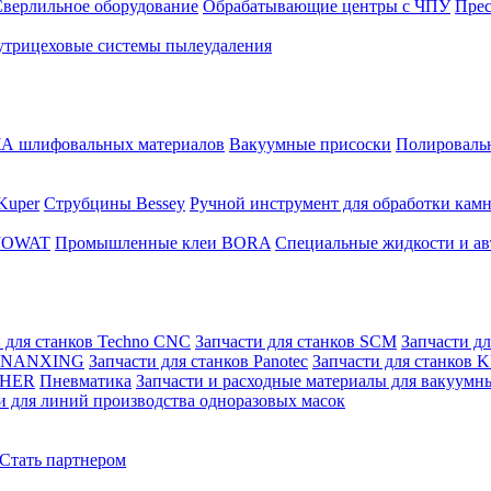
верлильное оборудование
Обрабатывающие центры с ЧПУ
Пре
трицеховые системы пылеудаления
 шлифовальных материалов
Вакуумные присоски
Полировальн
Kuper
Струбцины Bessey
Ручной инструмент для обработки кам
 JOWAT
Промышленные клеи BORA
Специальные жидкости и ав
 для станков Techno CNC
Запчасти для станков SCM
Запчасти д
ов NANXING
Запчасти для станков Panotec
Запчасти для станков
ZHER
Пневматика
Запчасти и расходные материалы для вакуумн
и для линий производства одноразовых масок
Стать партнером