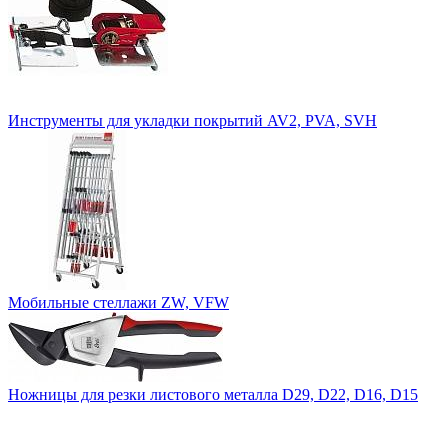
Инструменты для укладки покрытий AV2, PVA, SVH
Мобильные стеллажи ZW, VFW
Ножницы для резки листового металла D29, D22, D16, D15