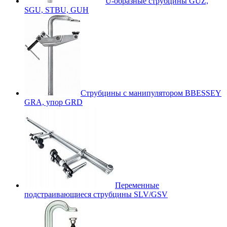
U-образные струбцины GUZ,
SGU, STBU, GUH
Струбцины с манипулятором BBESSEY
GRA, упор GRD
Переменные
подстраивающиеся струбцины SLV/GSV