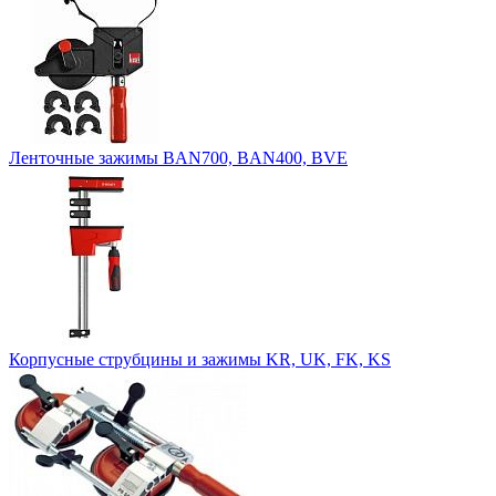
Ленточные зажимы BAN700, BAN400, BVE
Корпусные струбцины и зажимы KR, UK, FK, KS