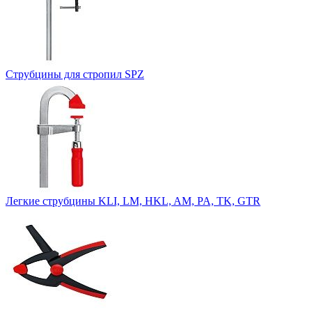
Струбцины для стропил SPZ
Легкие струбцины KLI, LM, HKL, AM, PA, TK, GTR