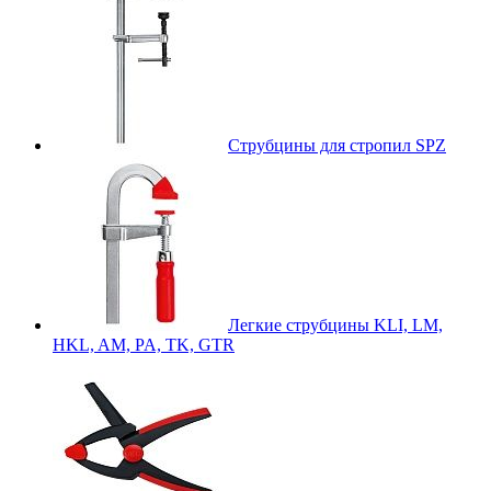
Струбцины для стропил SPZ
Легкие струбцины KLI, LM,
HKL, AM, PA, TK, GTR