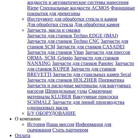
жидкости и автоматические системы нанесения
Riepe
Специальные жидкости ACMOS
Финишные
покрытия для древесины
Инструмент для обработки стекла и камня
Для обработки стекла
Для обработки камня
Запчасти, масла и смазки
Запчасти для станков Techno EDGE (IMAI)
Запчасти для станков Techno CNC
Запчасти для
станков SCM
Запчасти для станков CASADEI
Запчасти для станков Vitap
Запчасти для прессов
ORMA, SCM, Griggio
Запчасти для станков
NANXING
Запчасти для станков Panotec
Запчасти
для станков KUPER
Запчасти для станков
BREVETTI
Запчасти для сушильных камер Secal
Запчасти для станков HOLZHER
Пневматика
Запчасти и расходные материалы для вакуумных
насосов
Шпиндельные узлы
Смазочные
материалы KLUBER
Вакуумные присоски
SCHMALZ
Запчасти для линий производства
одноразовых масок
Б/У ОБОРУДОВАНИЕ
О компании
История
Наша миссия
Информация для
скачивания
Стать партнером
Оплата