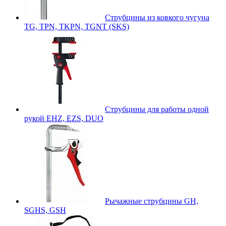
Струбцины из ковкого чугуна
TG, TPN, TKPN, TGNT (SKS)
Струбцины для работы одной
рукой EHZ, EZS, DUO
Рычажные струбцины GH,
SGHS, GSH