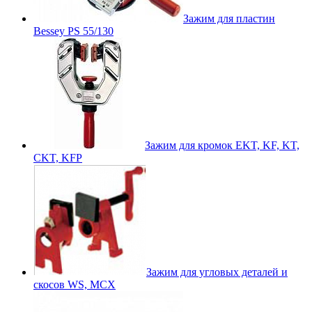
Зажим для пластин
Bessey PS 55/130
Зажим для кромок EKT, KF, KT,
CKT, KFP
Зажим для угловых деталей и
скосов WS, MCX