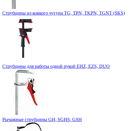
Струбцины из ковкого чугуна TG, TPN, TKPN, TGNT (SKS)
Струбцины для работы одной рукой EHZ, EZS, DUO
Рычажные струбцины GH, SGHS, GSH