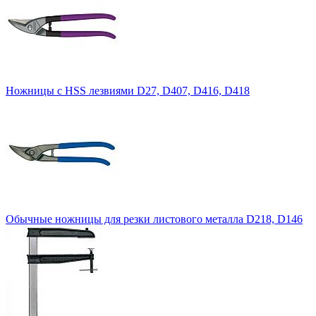
Ножницы с HSS лезвиями D27, D407, D416, D418
Обычные ножницы для резки листового металла D218, D146