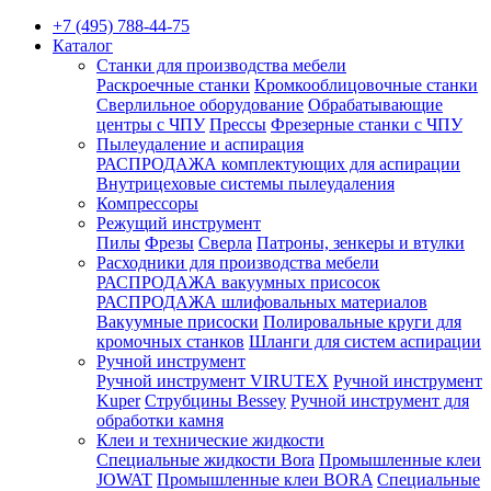
+7 (495) 788-44-75
Каталог
Станки для производства мебели
Раскроечные станки
Кромкооблицовочные станки
Сверлильное оборудование
Обрабатывающие
центры с ЧПУ
Прессы
Фрезерные станки с ЧПУ
Пылеудаление и аспирация
РАСПРОДАЖА комплектующих для аспирации
Внутрицеховые системы пылеудаления
Компрессоры
Режущий инструмент
Пилы
Фрезы
Сверла
Патроны, зенкеры и втулки
Расходники для производства мебели
РАСПРОДАЖА вакуумных присосок
РАСПРОДАЖА шлифовальных материалов
Вакуумные присоски
Полировальные круги для
кромочных станков
Шланги для систем аспирации
Ручной инструмент
Ручной инструмент VIRUTEX
Ручной инструмент
Kuper
Струбцины Bessey
Ручной инструмент для
обработки камня
Клеи и технические жидкости
Специальные жидкости Bora
Промышленные клеи
JOWAT
Промышленные клеи BORA
Специальные