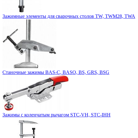
Зажимные элементы для сварочных столов TW, TWM28, TWA
Станочные зажимы BAS-C, BASO, BS, GRS, BSG
Зажимы с коленчатым рычагом STC-VH, STC-IHH