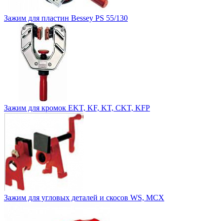
Зажим для пластин Bessey PS 55/130
Зажим для кромок EKT, KF, KT, CKT, KFP
Зажим для угловых деталей и скосов WS, MCX