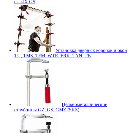
classiX GS
Установка дверных коробок и окон
TU, TMS, TFM, WTR, FRK, TAN, TB
Цельнометаллические
струбцины GZ, GS, GMZ (SKS)