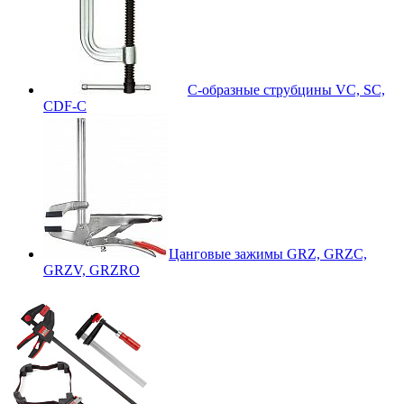
С-образные струбцины VC, SC,
CDF-C
Цанговые зажимы GRZ, GRZC,
GRZV, GRZRO