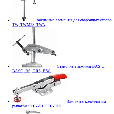
Зажимные элементы для сварочных столов
TW, TWM28, TWA
Станочные зажимы BAS-C,
BASO, BS, GRS, BSG
Зажимы с коленчатым
рычагом STC-VH, STC-IHH