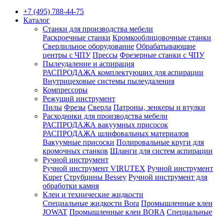
+7 (495) 788-44-75
Каталог
Станки для производства мебели
Раскроечные станки
Кромкооблицовочные станки
Сверлильное оборудование
Обрабатывающие
центры с ЧПУ
Прессы
Фрезерные станки с ЧПУ
Пылеудаление и аспирация
РАСПРОДАЖА комплектующих для аспирации
Внутрицеховые системы пылеудаления
Компрессоры
Режущий инструмент
Пилы
Фрезы
Сверла
Патроны, зенкеры и втулки
Расходники для производства мебели
РАСПРОДАЖА вакуумных присосок
РАСПРОДАЖА шлифовальных материалов
Вакуумные присоски
Полировальные круги для
кромочных станков
Шланги для систем аспирации
Ручной инструмент
Ручной инструмент VIRUTEX
Ручной инструмент
Kuper
Струбцины Bessey
Ручной инструмент для
обработки камня
Клеи и технические жидкости
Специальные жидкости Bora
Промышленные клеи
JOWAT
Промышленные клеи BORA
Специальные