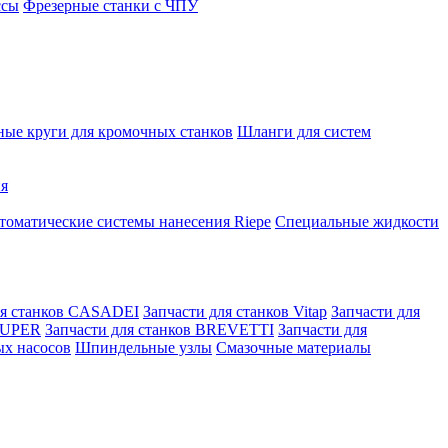
ссы
Фрезерные станки с ЧПУ
ые круги для кромочных станков
Шланги для систем
ня
томатические системы нанесения Riepe
Специальные жидкости
ля станков CASADEI
Запчасти для станков Vitap
Запчасти для
 KUPER
Запчасти для станков BREVETTI
Запчасти для
ых насосов
Шпиндельные узлы
Смазочные материалы