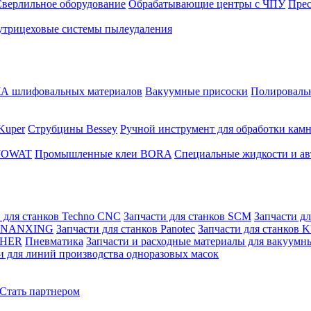
верлильное оборудование
Обрабатывающие центры с ЧПУ
Пре
трицеховые системы пылеудаления
 шлифовальных материалов
Вакуумные присоски
Полировальн
Kuper
Струбцины Bessey
Ручной инструмент для обработки кам
 JOWAT
Промышленные клеи BORA
Специальные жидкости и ав
 для станков Techno CNC
Запчасти для станков SCM
Запчасти д
ов NANXING
Запчасти для станков Panotec
Запчасти для станков
ZHER
Пневматика
Запчасти и расходные материалы для вакуумн
и для линий производства одноразовых масок
Стать партнером