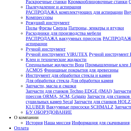
Раскроечные станки
Кромкооблицовочные станки
С
Пылеудаление и аспирация
РАСПРОДАЖА комплектующих для аспирации
Вну
Компрессоры
Режущий инструмент
Пилы
Фрезы
Сверла
Патроны, зенкеры и втулки
Расходники для производства мебели
РАСПРОДАЖА вакуумных присосок
РАСПРОДАЖА
аспирации
Ручной инструмент
Ручной инструмент VIRUTEX
Ручной инструмент 
Клеи и технические жидкости
Специальные жидкости Bora
Промышленные клеи
ACMOS
Финишные покрытия для древесины
Инструмент для обработки стекла и камня
Для обработки стекла
Для обработки камня
Запчасти, масла и смазки
Запчасти для станков Techno EDGE (IMAI)
Запчасти
прессов ORMA, SCM, Griggio
Запчасти для станк
сушильных камер Secal
Запчасти для станков HOL
KLUBER
Вакуумные присоски SCHMALZ
Запчаст
Б/У ОБОРУДОВАНИЕ
О компании
История
Наша миссия
Информация для скачивания
Оплата