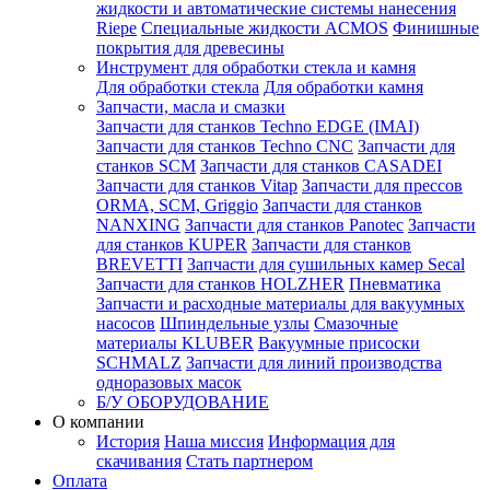
жидкости и автоматические системы нанесения
Riepe
Специальные жидкости ACMOS
Финишные
покрытия для древесины
Инструмент для обработки стекла и камня
Для обработки стекла
Для обработки камня
Запчасти, масла и смазки
Запчасти для станков Techno EDGE (IMAI)
Запчасти для станков Techno CNC
Запчасти для
станков SCM
Запчасти для станков CASADEI
Запчасти для станков Vitap
Запчасти для прессов
ORMA, SCM, Griggio
Запчасти для станков
NANXING
Запчасти для станков Panotec
Запчасти
для станков KUPER
Запчасти для станков
BREVETTI
Запчасти для сушильных камер Secal
Запчасти для станков HOLZHER
Пневматика
Запчасти и расходные материалы для вакуумных
насосов
Шпиндельные узлы
Смазочные
материалы KLUBER
Вакуумные присоски
SCHMALZ
Запчасти для линий производства
одноразовых масок
Б/У ОБОРУДОВАНИЕ
О компании
История
Наша миссия
Информация для
скачивания
Стать партнером
Оплата