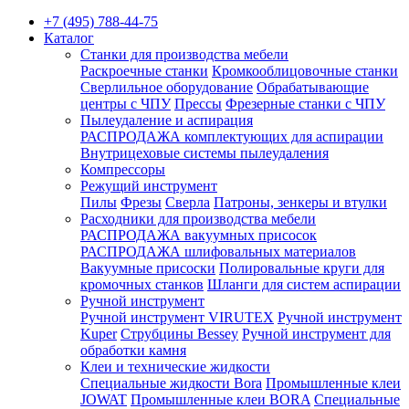
+7 (495) 788-44-75
Каталог
Станки для производства мебели
Раскроечные станки
Кромкооблицовочные станки
Сверлильное оборудование
Обрабатывающие
центры с ЧПУ
Прессы
Фрезерные станки с ЧПУ
Пылеудаление и аспирация
РАСПРОДАЖА комплектующих для аспирации
Внутрицеховые системы пылеудаления
Компрессоры
Режущий инструмент
Пилы
Фрезы
Сверла
Патроны, зенкеры и втулки
Расходники для производства мебели
РАСПРОДАЖА вакуумных присосок
РАСПРОДАЖА шлифовальных материалов
Вакуумные присоски
Полировальные круги для
кромочных станков
Шланги для систем аспирации
Ручной инструмент
Ручной инструмент VIRUTEX
Ручной инструмент
Kuper
Струбцины Bessey
Ручной инструмент для
обработки камня
Клеи и технические жидкости
Специальные жидкости Bora
Промышленные клеи
JOWAT
Промышленные клеи BORA
Специальные