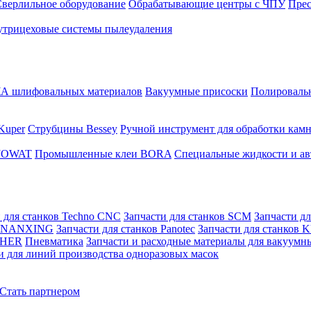
верлильное оборудование
Обрабатывающие центры с ЧПУ
Пре
трицеховые системы пылеудаления
 шлифовальных материалов
Вакуумные присоски
Полировальн
Kuper
Струбцины Bessey
Ручной инструмент для обработки кам
 JOWAT
Промышленные клеи BORA
Специальные жидкости и ав
 для станков Techno CNC
Запчасти для станков SCM
Запчасти д
ов NANXING
Запчасти для станков Panotec
Запчасти для станков
ZHER
Пневматика
Запчасти и расходные материалы для вакуумн
и для линий производства одноразовых масок
Стать партнером