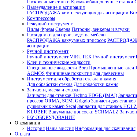
Раскроечные станки
Кромкооблицовочные станки
С
Пылеудаление и аспирация
РАСПРОДАЖА комплектующих для аспирации
Вну
Компрессоры
Режущий инструмент
Пилы
Фрезы
Сверла
Патроны, зенкеры и втулки
Расходники для производства мебели
РАСПРОДАЖА вакуумных присосок
РАСПРОДАЖА
аспирации
Ручной инструмент
Ручной инструмент VIRUTEX
Ручной инструмент 
Клеи и технические жидкости
Специальные жидкости Bora
Промышленные клеи
ACMOS
Финишные покрытия для древесины
Инструмент для обработки стекла и камня
Для обработки стекла
Для обработки камня
Запчасти, масла и смазки
Запчасти для станков Techno EDGE (IMAI)
Запчасти
прессов ORMA, SCM, Griggio
Запчасти для станк
сушильных камер Secal
Запчасти для станков HOL
KLUBER
Вакуумные присоски SCHMALZ
Запчаст
Б/У ОБОРУДОВАНИЕ
О компании
История
Наша миссия
Информация для скачивания
Оплата