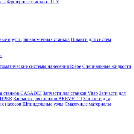
ссы
Фрезерные станки с ЧПУ
ые круги для кромочных станков
Шланги для систем
ня
томатические системы нанесения Riepe
Специальные жидкости
ля станков CASADEI
Запчасти для станков Vitap
Запчасти для
 KUPER
Запчасти для станков BREVETTI
Запчасти для
ых насосов
Шпиндельные узлы
Смазочные материалы