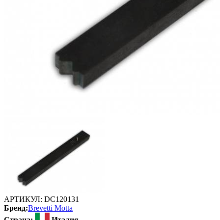
АРТИКУЛ:
DC120131
Бренд:
Brevetti Motta
Страна:
Италия