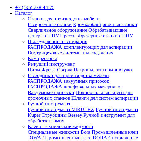
+7 (495) 788-44-75
Каталог
Станки для производства мебели
Раскроечные станки
Кромкооблицовочные станки
Сверлильное оборудование
Обрабатывающие
центры с ЧПУ
Прессы
Фрезерные станки с ЧПУ
Пылеудаление и аспирация
РАСПРОДАЖА комплектующих для аспирации
Внутрицеховые системы пылеудаления
Компрессоры
Режущий инструмент
Пилы
Фрезы
Сверла
Патроны, зенкеры и втулки
Расходники для производства мебели
РАСПРОДАЖА вакуумных присосок
РАСПРОДАЖА шлифовальных материалов
Вакуумные присоски
Полировальные круги для
кромочных станков
Шланги для систем аспирации
Ручной инструмент
Ручной инструмент VIRUTEX
Ручной инструмент
Kuper
Струбцины Bessey
Ручной инструмент для
обработки камня
Клеи и технические жидкости
Специальные жидкости Bora
Промышленные клеи
JOWAT
Промышленные клеи BORA
Специальные