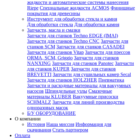
жидкости и автоматические системы нанесения
Riepe
Специальные жидкости ACMOS
Финишные
покрытия для древесины
Инструмент для обработки стекла и камня
Для обработки стекла
Для обработки камня
Запчасти, масла и смазки
Запчасти для станков Techno EDGE (IMAI)
Запчасти для станков Techno CNC
Запчасти для
станков SCM
Запчасти для станков CASADEI
Запчасти для станков Vitap
Запчасти для прессов
ORMA, SCM, Griggio
Запчасти для станков
NANXING
Запчасти для станков Panotec
Запчасти
для станков KUPER
Запчасти для станков
BREVETTI
Запчасти для сушильных камер Secal
Запчасти для станков HOLZHER
Пневматика
Запчасти и расходные материалы для вакуумных
насосов
Шпиндельные узлы
Смазочные
материалы KLUBER
Вакуумные присоски
SCHMALZ
Запчасти для линий производства
одноразовых масок
Б/У ОБОРУДОВАНИЕ
О компании
История
Наша миссия
Информация для
скачивания
Стать партнером
Оплата