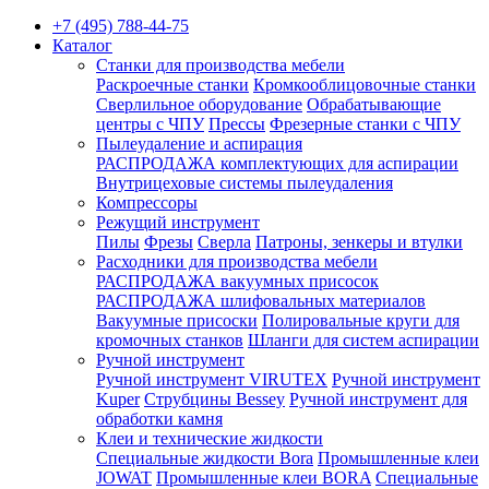
+7 (495) 788-44-75
Каталог
Станки для производства мебели
Раскроечные станки
Кромкооблицовочные станки
Сверлильное оборудование
Обрабатывающие
центры с ЧПУ
Прессы
Фрезерные станки с ЧПУ
Пылеудаление и аспирация
РАСПРОДАЖА комплектующих для аспирации
Внутрицеховые системы пылеудаления
Компрессоры
Режущий инструмент
Пилы
Фрезы
Сверла
Патроны, зенкеры и втулки
Расходники для производства мебели
РАСПРОДАЖА вакуумных присосок
РАСПРОДАЖА шлифовальных материалов
Вакуумные присоски
Полировальные круги для
кромочных станков
Шланги для систем аспирации
Ручной инструмент
Ручной инструмент VIRUTEX
Ручной инструмент
Kuper
Струбцины Bessey
Ручной инструмент для
обработки камня
Клеи и технические жидкости
Специальные жидкости Bora
Промышленные клеи
JOWAT
Промышленные клеи BORA
Специальные