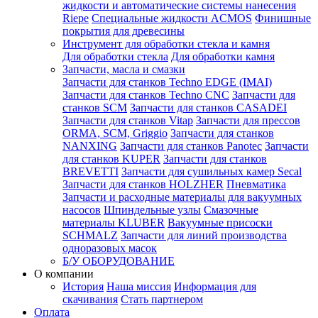
жидкости и автоматические системы нанесения
Riepe
Специальные жидкости ACMOS
Финишные
покрытия для древесины
Инструмент для обработки стекла и камня
Для обработки стекла
Для обработки камня
Запчасти, масла и смазки
Запчасти для станков Techno EDGE (IMAI)
Запчасти для станков Techno CNC
Запчасти для
станков SCM
Запчасти для станков CASADEI
Запчасти для станков Vitap
Запчасти для прессов
ORMA, SCM, Griggio
Запчасти для станков
NANXING
Запчасти для станков Panotec
Запчасти
для станков KUPER
Запчасти для станков
BREVETTI
Запчасти для сушильных камер Secal
Запчасти для станков HOLZHER
Пневматика
Запчасти и расходные материалы для вакуумных
насосов
Шпиндельные узлы
Смазочные
материалы KLUBER
Вакуумные присоски
SCHMALZ
Запчасти для линий производства
одноразовых масок
Б/У ОБОРУДОВАНИЕ
О компании
История
Наша миссия
Информация для
скачивания
Стать партнером
Оплата