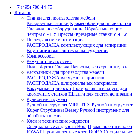
+7 (495) 788-44-75
Каталог
Станки для производства мебели
Раскроечные станки
Кромкооблицовочные станки
Сверлильное оборудование
Обрабатывающие
центры с ЧПУ
Прессы
Фрезерные станки с ЧПУ
Пылеудаление и аспирация
РАСПРОДАЖА комплектующих для аспирации
Внутрицеховые системы пылеудаления
Компрессоры
Режущий инструмент
Пилы
Фрезы
Сверла
Патроны, зенкеры и втулки
Расходники для производства мебели
РАСПРОДАЖА вакуумных присосок
РАСПРОДАЖА шлифовальных материалов
Вакуумные присоски
Полировальные круги для
кромочных станков
Шланги для систем аспирации
Ручной инструмент
Ручной инструмент VIRUTEX
Ручной инструмент
Kuper
Струбцины Bessey
Ручной инструмент для
обработки камня
Клеи и технические жидкости
Специальные жидкости Bora
Промышленные клеи
JOWAT
Промышленные клеи BORA
Специальные