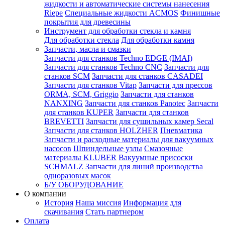
жидкости и автоматические системы нанесения
Riepe
Специальные жидкости ACMOS
Финишные
покрытия для древесины
Инструмент для обработки стекла и камня
Для обработки стекла
Для обработки камня
Запчасти, масла и смазки
Запчасти для станков Techno EDGE (IMAI)
Запчасти для станков Techno CNC
Запчасти для
станков SCM
Запчасти для станков CASADEI
Запчасти для станков Vitap
Запчасти для прессов
ORMA, SCM, Griggio
Запчасти для станков
NANXING
Запчасти для станков Panotec
Запчасти
для станков KUPER
Запчасти для станков
BREVETTI
Запчасти для сушильных камер Secal
Запчасти для станков HOLZHER
Пневматика
Запчасти и расходные материалы для вакуумных
насосов
Шпиндельные узлы
Смазочные
материалы KLUBER
Вакуумные присоски
SCHMALZ
Запчасти для линий производства
одноразовых масок
Б/У ОБОРУДОВАНИЕ
О компании
История
Наша миссия
Информация для
скачивания
Стать партнером
Оплата