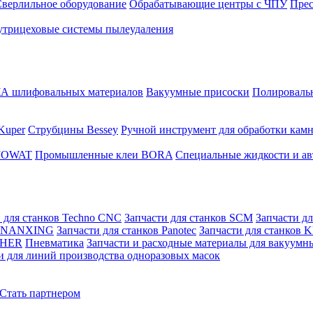
верлильное оборудование
Обрабатывающие центры с ЧПУ
Пре
трицеховые системы пылеудаления
 шлифовальных материалов
Вакуумные присоски
Полировальн
Kuper
Струбцины Bessey
Ручной инструмент для обработки кам
 JOWAT
Промышленные клеи BORA
Специальные жидкости и ав
 для станков Techno CNC
Запчасти для станков SCM
Запчасти д
ов NANXING
Запчасти для станков Panotec
Запчасти для станков
ZHER
Пневматика
Запчасти и расходные материалы для вакуумн
и для линий производства одноразовых масок
Стать партнером