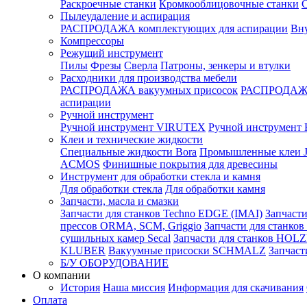
Раскроечные станки
Кромкооблицовочные станки
С
Пылеудаление и аспирация
РАСПРОДАЖА комплектующих для аспирации
Вну
Компрессоры
Режущий инструмент
Пилы
Фрезы
Сверла
Патроны, зенкеры и втулки
Расходники для производства мебели
РАСПРОДАЖА вакуумных присосок
РАСПРОДАЖА
аспирации
Ручной инструмент
Ручной инструмент VIRUTEX
Ручной инструмент 
Клеи и технические жидкости
Специальные жидкости Bora
Промышленные клеи
ACMOS
Финишные покрытия для древесины
Инструмент для обработки стекла и камня
Для обработки стекла
Для обработки камня
Запчасти, масла и смазки
Запчасти для станков Techno EDGE (IMAI)
Запчасти
прессов ORMA, SCM, Griggio
Запчасти для станк
сушильных камер Secal
Запчасти для станков HOL
KLUBER
Вакуумные присоски SCHMALZ
Запчаст
Б/У ОБОРУДОВАНИЕ
О компании
История
Наша миссия
Информация для скачивания
Оплата