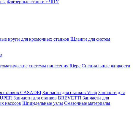
ссы
Фрезерные станки с ЧПУ
ые круги для кромочных станков
Шланги для систем
ня
томатические системы нанесения Riepe
Специальные жидкости
ля станков CASADEI
Запчасти для станков Vitap
Запчасти для
 KUPER
Запчасти для станков BREVETTI
Запчасти для
ых насосов
Шпиндельные узлы
Смазочные материалы