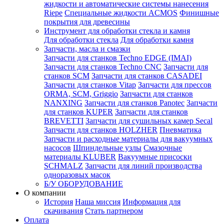
жидкости и автоматические системы нанесения
Riepe
Специальные жидкости ACMOS
Финишные
покрытия для древесины
Инструмент для обработки стекла и камня
Для обработки стекла
Для обработки камня
Запчасти, масла и смазки
Запчасти для станков Techno EDGE (IMAI)
Запчасти для станков Techno CNC
Запчасти для
станков SCM
Запчасти для станков CASADEI
Запчасти для станков Vitap
Запчасти для прессов
ORMA, SCM, Griggio
Запчасти для станков
NANXING
Запчасти для станков Panotec
Запчасти
для станков KUPER
Запчасти для станков
BREVETTI
Запчасти для сушильных камер Secal
Запчасти для станков HOLZHER
Пневматика
Запчасти и расходные материалы для вакуумных
насосов
Шпиндельные узлы
Смазочные
материалы KLUBER
Вакуумные присоски
SCHMALZ
Запчасти для линий производства
одноразовых масок
Б/У ОБОРУДОВАНИЕ
О компании
История
Наша миссия
Информация для
скачивания
Стать партнером
Оплата