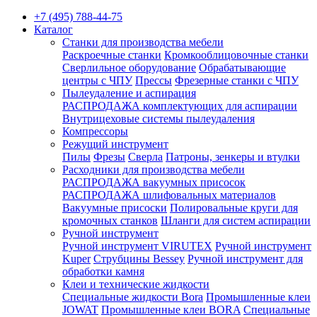
+7 (495) 788-44-75
Каталог
Станки для производства мебели
Раскроечные станки
Кромкооблицовочные станки
Сверлильное оборудование
Обрабатывающие
центры с ЧПУ
Прессы
Фрезерные станки с ЧПУ
Пылеудаление и аспирация
РАСПРОДАЖА комплектующих для аспирации
Внутрицеховые системы пылеудаления
Компрессоры
Режущий инструмент
Пилы
Фрезы
Сверла
Патроны, зенкеры и втулки
Расходники для производства мебели
РАСПРОДАЖА вакуумных присосок
РАСПРОДАЖА шлифовальных материалов
Вакуумные присоски
Полировальные круги для
кромочных станков
Шланги для систем аспирации
Ручной инструмент
Ручной инструмент VIRUTEX
Ручной инструмент
Kuper
Струбцины Bessey
Ручной инструмент для
обработки камня
Клеи и технические жидкости
Специальные жидкости Bora
Промышленные клеи
JOWAT
Промышленные клеи BORA
Специальные