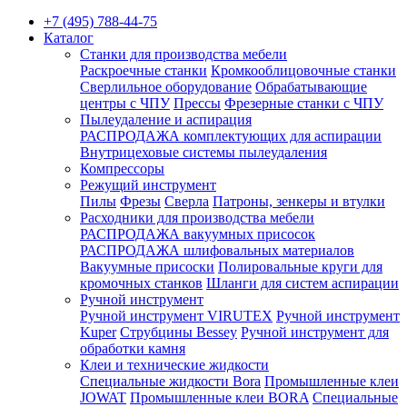
+7 (495) 788-44-75
Каталог
Станки для производства мебели
Раскроечные станки
Кромкооблицовочные станки
Сверлильное оборудование
Обрабатывающие
центры с ЧПУ
Прессы
Фрезерные станки с ЧПУ
Пылеудаление и аспирация
РАСПРОДАЖА комплектующих для аспирации
Внутрицеховые системы пылеудаления
Компрессоры
Режущий инструмент
Пилы
Фрезы
Сверла
Патроны, зенкеры и втулки
Расходники для производства мебели
РАСПРОДАЖА вакуумных присосок
РАСПРОДАЖА шлифовальных материалов
Вакуумные присоски
Полировальные круги для
кромочных станков
Шланги для систем аспирации
Ручной инструмент
Ручной инструмент VIRUTEX
Ручной инструмент
Kuper
Струбцины Bessey
Ручной инструмент для
обработки камня
Клеи и технические жидкости
Специальные жидкости Bora
Промышленные клеи
JOWAT
Промышленные клеи BORA
Специальные